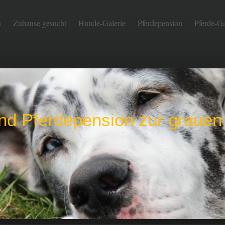
n
Zuhause gesucht
Hunde-Galerie
Pferdepension
Pferde-Ga
nd Pferdepension zur grauen