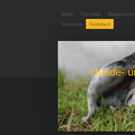
Home
Über mich
Hundepensio
Impressum
Gästebuch
Hunde- u