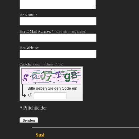
Ihr Name: *
Ihre E-Mail-Adresse: *
(wird nicht angezeigt)
Ihre Website:
Captcha:
(Spam-Schutz-Code)
Bitte geben Sie den Code ein
↺
* Pflichtfelder
Senden
Susi